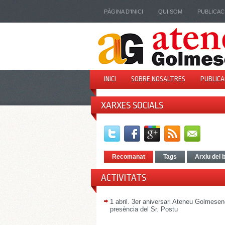
PÀGINA D'INICI
QUI SOM
PUBLICAC
INICI
SOBRE NOSALTRES
PUBLICA
XARXES SOCIALS
Recomanat
Tags
Arxiu del 
ACTIVITATS
1 abril. 3er aniversari Ateneu Golmese
presència del Sr. Postu