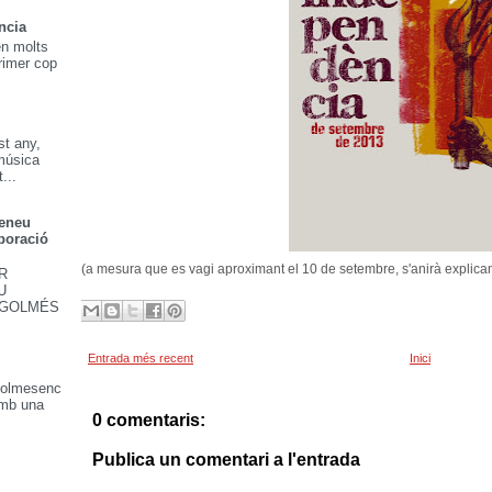
ncia
en molts
primer cop
t any,
música
...
teneu
boració
(a mesura que es vagi aproximant el 10 de setembre, s'anirà explic
R
U
 GOLMÉS
Entrada més recent
Inici
 Golmesenc
amb una
0 comentaris:
Publica un comentari a l'entrada