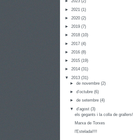
►
2023
(2)
►
2021
(1)
►
2020
(2)
►
2019
(7)
►
2018
(10)
►
2017
(4)
►
2016
(8)
►
2015
(19)
►
2014
(31)
▼
2013
(31)
►
de novembre
(2)
►
d’octubre
(6)
►
de setembre
(4)
▼
d’agost
(3)
els gegants i la colla de grallers!
Marxa de Torxes
l'Estelada!!!!