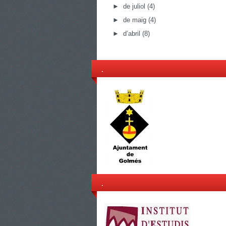
►
de juliol
(4)
►
de maig
(4)
►
d’abril
(8)
.
.