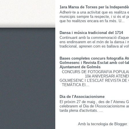
1era Marxa de Torxes per la Independè
Adherir-te a una activitat que es realitza 
municipis sempre fa respecte, i si és el 
que ho realitzes encara en fa més. U...
Dansa i música tradicional del 1714
Continuant amb la commemoració d'aques
ens endinsarem en el món de la dansa i 
tradicional, aprenen com es ballava al volt
Bases completes concurs fotografia A
Golmesenc i Revista Esclat amb col·la
Ajuntament de Golmés
CONCURS DE FOTOGRAFIA POPULA
10è ANIVERSARI ATENE
GOLMESENC I L’ESCLAT REVISTA DE
TEMÀTICA El...
Dia de l'Associacionisme
El pròxim 27 de maig , des de l' Ateneu
celebrarem el Dia de l'Associacionisme 
tarda plena d'activitats. ...
Amb la tecnologia de
Blogger
.