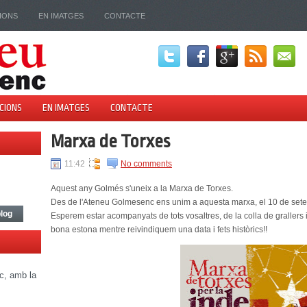
IONS
EN IMATGES
CONTACTE
CIONS
EN IMATGES
CONTACTE
Marxa de Torxes
11:42
No comments
Aquest any Golmés s'uneix a la Marxa de Torxes.
Des de l'Ateneu Golmesenc ens unim a aquesta marxa, el 10 de setem
blog
Esperem estar acompanyats de tots vosaltres, de la colla de grallers 
bona estona mentre reivindiquem una data i fets històrics!!
nc, amb la