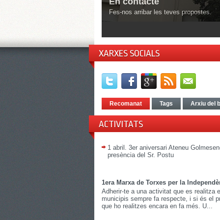
En contacte
Fes-nos arribar les teves propostes.
1
2
XARXES SOCIALS
Recomanat
Tags
Arxiu del 
ACTIVITATS
1 abril. 3er aniversari Ateneu Golmese
presència del Sr. Postu
1era Marxa de Torxes per la Independè
Adherir-te a una activitat que es realitza 
municipis sempre fa respecte, i si és el 
que ho realitzes encara en fa més. U...