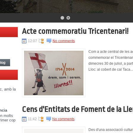
Acte commemoratiu Tricentenari!
12:07
No comments
Com a acte central de les ac
commemorar el Tricentenari 
blog
dimecres 30 de juliol, a part
Lloc: al cobert de cal Taca...
nc, amb la
Cens d'Entitats de Foment de la Ll
ncia
en molts
11:42
No comments
primer cop
Des d'una associació cultur