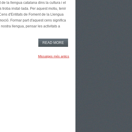
 de la llengua catalana dins la cultura i el
s troba instal·lada. Per aquest motiu, tenir
l Cens d'Entitats de Foment de la Llengua
oció. Formar part d'aquest cens significa
 nostra llengua, pensar les activitats a
READ MORE
Missatges més antics