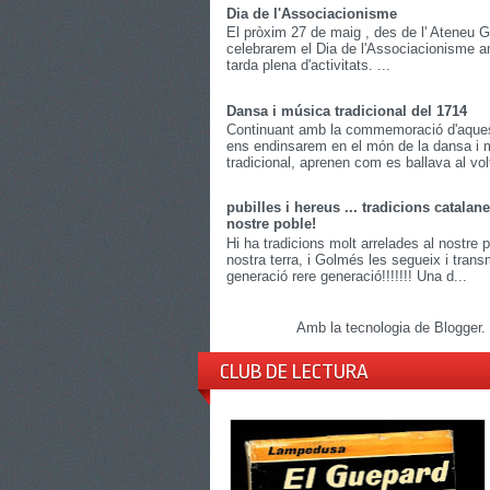
Dia de l'Associacionisme
El pròxim 27 de maig , des de l' Ateneu
celebrarem el Dia de l'Associacionisme 
tarda plena d'activitats. ...
Dansa i música tradicional del 1714
Continuant amb la commemoració d'aques
ens endinsarem en el món de la dansa i 
tradicional, aprenen com es ballava al volt
pubilles i hereus ... tradicions catalane
nostre poble!
Hi ha tradicions molt arrelades al nostre p
nostra terra, i Golmés les segueix i trans
generació rere generació!!!!!!! Una d...
Amb la tecnologia de
Blogger
.
CLUB DE LECTURA