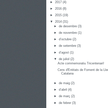
►
2017
(4)
►
2016
(8)
►
2015
(19)
▼
2014
(31)
►
de desembre
(3)
►
de novembre
(1)
►
d’octubre
(2)
►
de setembre
(3)
►
d’agost
(1)
▼
de juliol
(2)
Acte commemoratiu Tricentenari!
Cens d'Entitats de Foment de la Ll
Catalana
►
de maig
(2)
►
d’abril
(4)
►
de març
(2)
►
de febrer
(3)