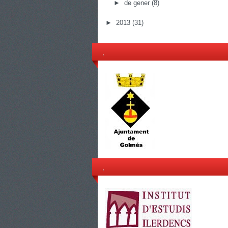
►
de gener
(8)
►
2013
(31)
.
.