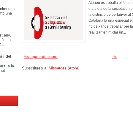
Ateneu es treballa el foment
dia a dia de la societat on e
 Golmesenc
amb una
la distinció de pertànyer a
Catalana fa una especial em
no deixar de treballar per la
realitzar tenint clar un...
t any,
música
...
s i del
Missatges més recents
Inici
aís, a la
Subscriure's a:
Missatges (Atom)
met