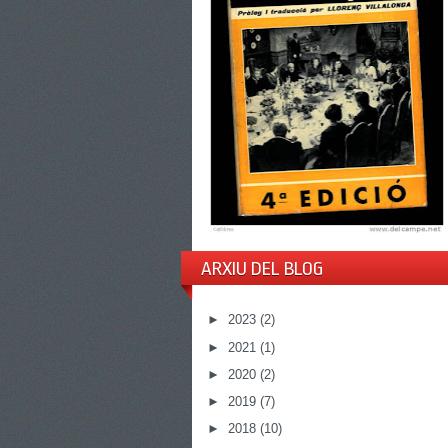
ARXIU DEL BLOG
►
2023
(2)
►
2021
(1)
►
2020
(2)
►
2019
(7)
►
2018
(10)